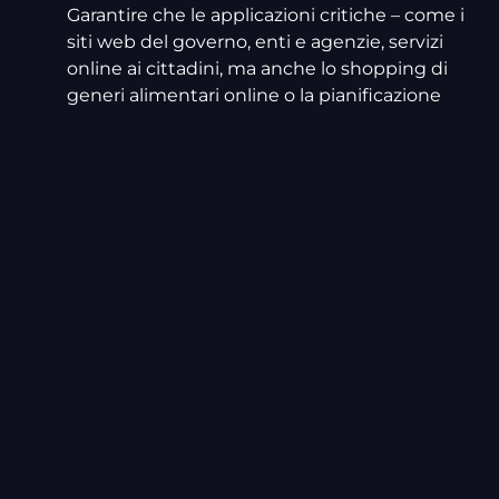
Garantire che le applicazioni critiche – come i
siti web del governo, enti e agenzie, servizi
online ai cittadini, ma anche lo shopping di
generi alimentari online o la pianificazione
delle consegne – continuino a operare.
High-Demand Responsiveness. Identificare i
colli di bottiglia e suggerire interventi per
mantenere la qualità del servizio erogato
entro livelli accettabili per l’utente su
applicazioni web e mobile durante picchi di
utilizzo senza precedenti.
Infrastructure Rightsizing and Scalability.
Analizzare l’ infrastruttura al fine di garantire la
massima efficienza nell’utilizzo di risorse ed
permettere un adeguamento rapido in
risposta all’aumento del traffico.
Se pensi che la tua organizzazione possa
beneficiare di questa iniziativa, o se sei a